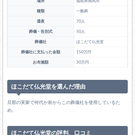
場所
福島県相馬市
種類
一般葬
通夜
70人
葬儀・告別式
50人
葬儀社
ほこだて仏光堂
葬儀社に支払った金額
150万円
お布施額
30万円
ほこだて仏光堂を選んだ理由
旦那の実家で何代か前からこの葬儀社を使用しているた
め。
ほこだて仏光堂の評判、口コミ