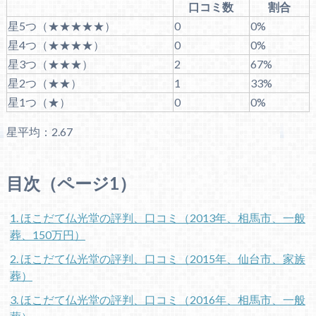
口コミ数
割合
星5つ（★★★★★）
0
0%
星4つ（★★★★）
0
0%
星3つ（★★★）
2
67%
星2つ（★★）
1
33%
星1つ（★）
0
0%
星平均：2.67
目次（ページ1）
1. ほこだて仏光堂の評判、口コミ（2013年、相馬市、一般
葬、150万円）
2. ほこだて仏光堂の評判、口コミ（2015年、仙台市、家族
葬）
3. ほこだて仏光堂の評判、口コミ（2016年、相馬市、一般