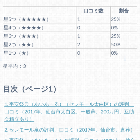
口コミ数
割合
星5つ（★★★★★）
1
25%
星4つ（★★★★）
0
0%
星3つ（★★★）
1
25%
星2つ（★★）
2
50%
星1つ（★）
0
0%
星平均：3
目次（ページ1）
1. 平安祭典（あいあーる）（セレモール太白区）の評判、
口コミ（2017年、仙台市太白区、一般葬、200万円、互助
会積立あり）
2. セレモール泉の評判、口コミ（2017年、仙台市、直葬）