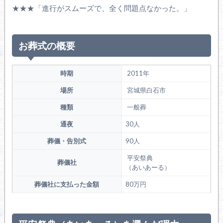
★★★「進行がスムーズで、全く問題点なかった。」
お葬式の概要
時期
2011年
場所
宮城県白石市
種類
一般葬
通夜
30人
葬儀・告別式
90人
平安祭典
葬儀社
（あいあーる）
葬儀社に支払った金額
80万円