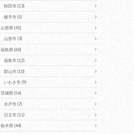
秋田市
(13)
横手市
(5)
山形県
(41)
山形市
(3)
福島県
(60)
福島市
(12)
郡山市
(10)
いわき市
(9)
茨城県
(56)
水戸市
(7)
日立市
(11)
栃木県
(44)