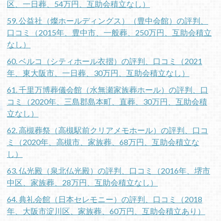
区、一日葬、54万円、互助会積立なし）
59. 公益社（燦ホールディングス）（豊中会館）の評判、
口コミ（2015年、豊中市、一般葬、250万円、互助会積立
なし）
60. ベルコ（シティホール衣摺）の評判、口コミ（2021
年、東大阪市、一日葬、30万円、互助会積立なし）
61. 千里万博葬儀会館（水無瀬家族葬ホール）の評判、口
コミ（2020年、三島郡島本町、直葬、30万円、互助会積
立なし）
62. 高槻葬祭（高槻駅前クリアメモホール）の評判、口コ
ミ（2020年、高槻市、家族葬、68万円、互助会積立な
し）
63. 仏光殿（泉北仏光殿）の評判、口コミ（2016年、堺市
中区、家族葬、28万円、互助会積立なし）
64. 典礼会館（日本セレモニー）の評判、口コミ（2018
年、大阪市淀川区、家族葬、60万円、互助会積立あり）