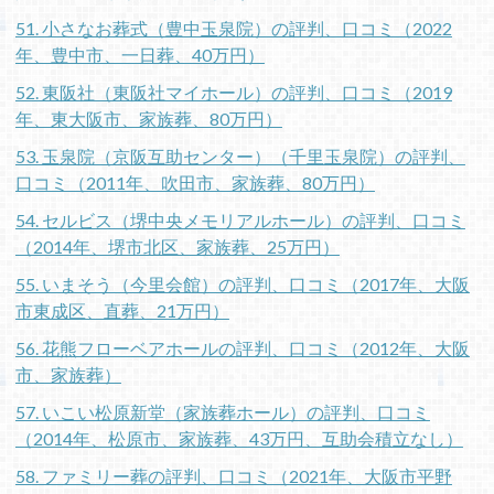
51. 小さなお葬式（豊中玉泉院）の評判、口コミ（2022
年、豊中市、一日葬、40万円）
52. 東阪社（東阪社マイホール）の評判、口コミ（2019
年、東大阪市、家族葬、80万円）
53. 玉泉院（京阪互助センター）（千里玉泉院）の評判、
口コミ（2011年、吹田市、家族葬、80万円）
54. セルビス（堺中央メモリアルホール）の評判、口コミ
（2014年、堺市北区、家族葬、25万円）
55. いまそう（今里会館）の評判、口コミ（2017年、大阪
市東成区、直葬、21万円）
56. 花熊フローベアホールの評判、口コミ（2012年、大阪
市、家族葬）
57. いこい松原新堂（家族葬ホール）の評判、口コミ
（2014年、松原市、家族葬、43万円、互助会積立なし）
58. ファミリー葬の評判、口コミ（2021年、大阪市平野