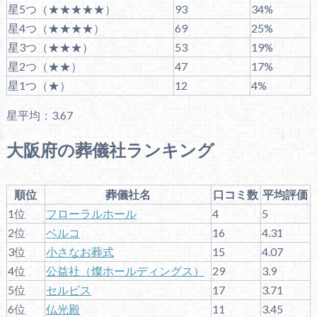
星5つ（★★★★★）
93
34%
星4つ（★★★★）
69
25%
星3つ（★★★）
53
19%
星2つ（★★）
47
17%
星1つ（★）
12
4%
星平均：3.67
大阪府の葬儀社ランキング
順位
葬儀社名
口コミ数
平均評価
1位
フローラルホール
4
5
2位
ベルコ
16
4.31
3位
小さなお葬式
15
4.07
4位
公益社（燦ホールディングス）
29
3.9
5位
セルビス
17
3.71
6位
仏光殿
11
3.45