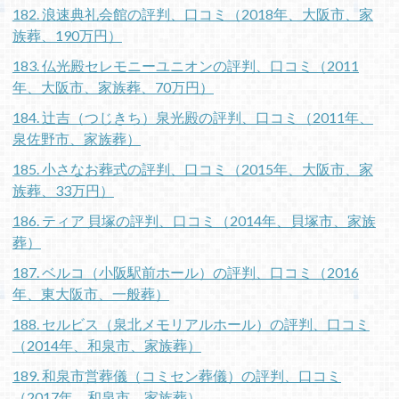
182. 浪速典礼会館の評判、口コミ（2018年、大阪市、家
族葬、190万円）
183. 仏光殿セレモニーユニオンの評判、口コミ（2011
年、大阪市、家族葬、70万円）
184. 辻吉（つじきち）泉光殿の評判、口コミ（2011年、
泉佐野市、家族葬）
185. 小さなお葬式の評判、口コミ（2015年、大阪市、家
族葬、33万円）
186. ティア 貝塚の評判、口コミ（2014年、貝塚市、家族
葬）
187. ベルコ（小阪駅前ホール）の評判、口コミ（2016
年、東大阪市、一般葬）
188. セルビス（泉北メモリアルホール）の評判、口コミ
（2014年、和泉市、家族葬）
189. 和泉市営葬儀（コミセン葬儀）の評判、口コミ
（2017年、和泉市、家族葬）