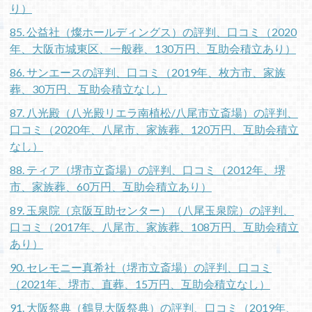
り）
85. 公益社（燦ホールディングス）の評判、口コミ（2020
年、大阪市城東区、一般葬、130万円、互助会積立あり）
86. サンエースの評判、口コミ（2019年、枚方市、家族
葬、30万円、互助会積立なし）
87. 八光殿（八光殿リエラ南植松/八尾市立斎場）の評判、
口コミ（2020年、八尾市、家族葬、120万円、互助会積立
なし）
88. ティア（堺市立斎場）の評判、口コミ（2012年、堺
市、家族葬、60万円、互助会積立あり）
89. 玉泉院（京阪互助センター）（八尾玉泉院）の評判、
口コミ（2017年、八尾市、家族葬、108万円、互助会積立
あり）
90. セレモニー真希社（堺市立斎場）の評判、口コミ
（2021年、堺市、直葬、15万円、互助会積立なし）
91. 大阪祭典（鶴見大阪祭典）の評判、口コミ（2019年、