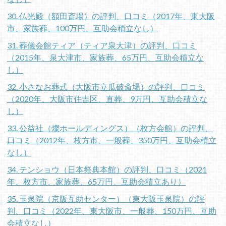
30. 仏光殿（額田斎場）の評判、口コミ（2017年、東大阪
市、家族葬、100万円、互助会積立なし）
31. 葬儀会館ティア（ティア泉大津）の評判、口コミ
（2015年、泉大津市、家族葬、65万円、互助会積立な
し）
32. 小さなお葬式（大阪市立瓜破斎場）の評判、口コミ
（2020年、大阪市住吉区、直葬、9万円、互助会積立な
し）
33. 公益社（燦ホールディングス）（枚方会館）の評判、
口コミ（2012年、枚方市、一般葬、350万円、互助会積立
なし）
34. テンショウ（日本祭典本館）の評判、口コミ（2021
年、枚方市、家族葬、65万円、互助会積立あり）
35. 玉泉院（京阪互助センター）（東大阪玉泉院）の評
判、口コミ（2022年、東大阪市、一般葬、150万円、互助
会積立なし）