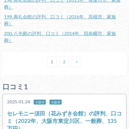
葬）
199. 典礼会館の評判、口コミ（2016年、高槻市、家族
葬）
200. 八光殿の評判、口コミ（2014年、四条畷市、家族
葬）
1
2
>
口コミ1
2025.01.24
大阪市
大阪府
セレモニー須田（花みずき会館）の評判、口コ
ミ（2022年、大阪市東淀川区、一般葬、135
万円）