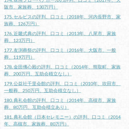
阪市、家族葬、130万円）
175. セルビスの評判、口コミ（2018年、河内長野市、家
族葬、126万円）
176. 近畿式典の評判、口コミ（2013年、八尾市、家族
葬、123万円）
177. 友渕葬祭の評判、口コミ（2016年、大阪市、一般
葬、119万円）
178. 金田佛心殿の評判、口コミ（2014年、熊取町、家族
葬、200万円、互助会積立なし）
179. 公益社千里会館の評判、口コミ（2010年、吹田市、
一般葬、250万円、互助会積立なし）
180. 典礼会館の評判、口コミ（2014年、高槻市、家族
葬、80万円、互助会積立あり）
181. 典礼会館（日本セレモニー）の評判、口コミ（2014
年、高槻市、家族葬、80万円）