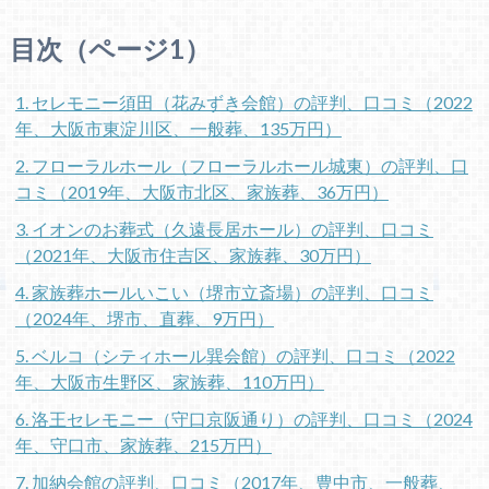
目次（ページ1）
1. セレモニー須田（花みずき会館）の評判、口コミ（2022
年、大阪市東淀川区、一般葬、135万円）
2. フローラルホール（フローラルホール城東）の評判、口
コミ（2019年、大阪市北区、家族葬、36万円）
3. イオンのお葬式（久遠長居ホール）の評判、口コミ
（2021年、大阪市住吉区、家族葬、30万円）
4. 家族葬ホールいこい（堺市立斎場）の評判、口コミ
（2024年、堺市、直葬、9万円）
5. ベルコ（シティホール巽会館）の評判、口コミ（2022
年、大阪市生野区、家族葬、110万円）
6. 洛王セレモニー（守口京阪通り）の評判、口コミ（2024
年、守口市、家族葬、215万円）
7. 加納会館の評判、口コミ（2017年、豊中市、一般葬、