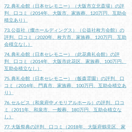
72. 典礼会館（日本セレモニー）（大阪市立北斎場）の評
判、口コミ（2014年、大阪市、家族葬、120万円、互助会
積立あり）
73. 公益社（燦ホールディングス）（公益社枚方会館）の
評判、口コミ（2020年、枚方市、家族葬、120万円、互助
会積立なし）
74. 典礼会館（日本セレモニー）（此花典礼会館）の評
判、口コミ（2014年、大阪市此花区、家族葬、100万円、
互助会積立なし）
75. 典礼会館（日本セレモニー）（飯森霊園）の評判、口
コミ（2014年、門真市、家族葬、100万円、互助会積立あ
り）
76. セルビス（和泉府中メモリアルホール）の評判、口コ
ミ（2011年、和泉市、一般葬、180万円、互助会積立な
し）
77. 大阪祭典の評判、口コミ（2018年、大阪府鶴見区、家