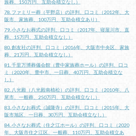
族葬、150万円、互助会積立なし）
78. ファミリー葬（平野店）の評判、口コミ（2012年、大
阪市、家族葬、100万円、互助会積立あり）
79. 小さなお葬式の評判、口コミ（2017年、寝屋川市、直
葬、15万円、互助会積立なし）
80. 創友社の評判、口コミ（2016年、大阪市中央区、家族
葬、21万円、互助会積立なし）
81. 千里万博葬儀会館（豊中家族葬ホール）の評判、口コ
ミ（2020年、豊中市、一日葬、40万円、互助会積立な
し）
82. 八光殿（八光殿南植松）の評判、口コミ（2010年、八
尾市、一般葬、250万円、互助会積立なし）
83. 小さなお葬式（誠隆寺）の評判、口コミ（2015年、大
阪市旭区、一日葬、30万円、互助会積立なし）
84. 小さなお葬式（住之江ホール）の評判、口コミ（2020
年、大阪市住之江区、一般葬、110万円、互助会積立あ