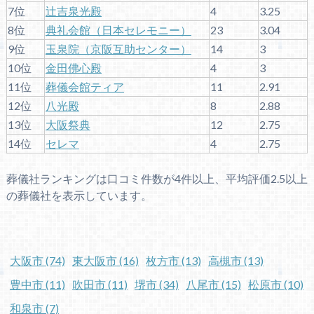
7位
辻吉泉光殿
4
3.25
8位
典礼会館（日本セレモニー）
23
3.04
9位
玉泉院（京阪互助センター）
14
3
10位
金田佛心殿
4
3
11位
葬儀会館ティア
11
2.91
12位
八光殿
8
2.88
13位
大阪祭典
12
2.75
14位
セレマ
4
2.75
葬儀社ランキングは口コミ件数が4件以上、平均評価2.5以上
の葬儀社を表示しています。
大阪市
(74)
東大阪市
(16)
枚方市
(13)
高槻市
(13)
豊中市
(11)
吹田市
(11)
堺市
(34)
八尾市
(15)
松原市
(10)
和泉市
(7)