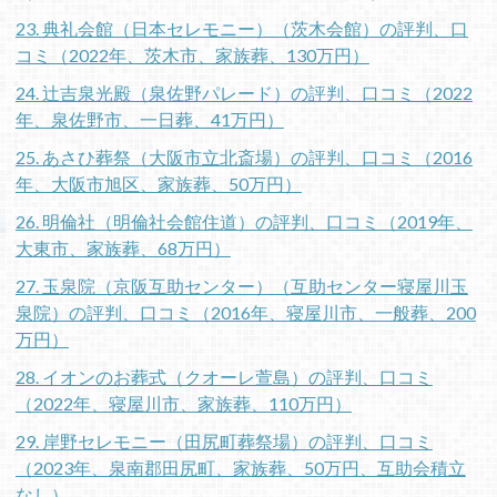
23. 典礼会館（日本セレモニー）（茨木会館）の評判、口
コミ（2022年、茨木市、家族葬、130万円）
24. 辻吉泉光殿（泉佐野パレード）の評判、口コミ（2022
年、泉佐野市、一日葬、41万円）
25. あさひ葬祭（大阪市立北斎場）の評判、口コミ（2016
年、大阪市旭区、家族葬、50万円）
26. 明倫社（明倫社会館住道）の評判、口コミ（2019年、
大東市、家族葬、68万円）
27. 玉泉院（京阪互助センター）（互助センター寝屋川玉
泉院）の評判、口コミ（2016年、寝屋川市、一般葬、200
万円）
28. イオンのお葬式（クオーレ萱島）の評判、口コミ
（2022年、寝屋川市、家族葬、110万円）
29. 岸野セレモニー（田尻町葬祭場）の評判、口コミ
（2023年、泉南郡田尻町、家族葬、50万円、互助会積立
なし）