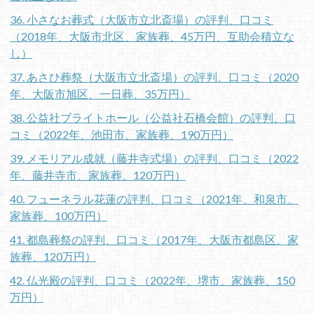
36. 小さなお葬式（大阪市立北斎場）の評判、口コミ
（2018年、大阪市北区、家族葬、45万円、互助会積立な
し）
37. あさひ葬祭（大阪市立北斎場）の評判、口コミ（2020
年、大阪市旭区、一日葬、35万円）
38. 公益社ブライトホール（公益社石橋会館）の評判、口
コミ（2022年、池田市、家族葬、190万円）
39. メモリアル成就（藤井寺式場）の評判、口コミ（2022
年、藤井寺市、家族葬、120万円）
40. フューネラル花蓮の評判、口コミ（2021年、和泉市、
家族葬、100万円）
41. 都島葬祭の評判、口コミ（2017年、大阪市都島区、家
族葬、120万円）
42. 仏光殿の評判、口コミ（2022年、堺市、家族葬、150
万円）